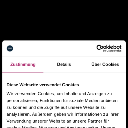
ZUSAMMENARBEIT
Zustimmung
Details
Über Cookies
BEREIT FÜR
ZUKUNFT?
Diese Webseite verwendet Cookies
Wir verwenden Cookies, um Inhalte und Anzeigen zu
personalisieren, Funktionen für soziale Medien anbieten
Schreib uns was du brauchst und wir melden uns. Es ist
zu können und die Zugriffe auf unsere Website zu
an der Zeit loszulegen.
analysieren. Außerdem geben wir Informationen zu Ihrer
Verwendung unserer Website an unsere Partner für
E-MAIL
soziale Medien, Werbung und Analysen weiter. Unsere