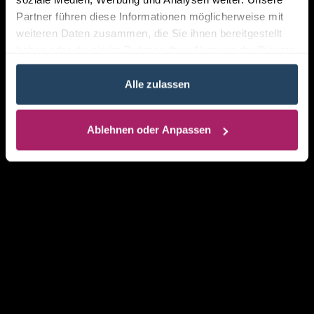
Partner führen diese Informationen möglicherweise mit
weiteren Daten zusammen, die Sie ihnen bereitgestellt
haben oder die sie im Rahmen Ihrer Nutzung der Dienste
gesammelt haben.
Alle zulassen
Ablehnen oder Anpassen
pm.result GmbH & Co. KG
Dornberger Straße 27
33615 Bielefeld
hello@pm-result.com
+49 (0) 521 92 80